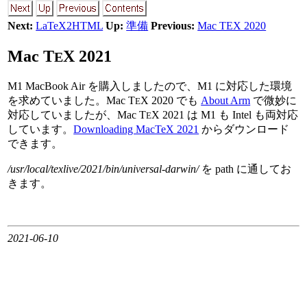
Next:
LaTeX2HTML
Up:
準備
Previous:
Mac TEX 2020
Mac
T
X
2021
E
M1 MacBook Air を購入しましたので、M1 に対応した環境
を求めていました。Mac
T
X
2020 でも
About Arm
で微妙に
E
対応していましたが、Mac
T
X
2021 は M1 も Intel も両対応
E
しています。
Downloading MacTeX 2021
からダウンロード
できます。
/usr/local/texlive/2021/bin/universal-darwin/
を path に通してお
きます。
2021-06-10