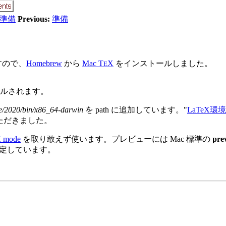
準備
Previous:
準備
すので、
Homebrew
から
Mac
T
X
をインストールしました。
E
トールされます。
ive/2020/bin/x86_64-darwin
を path に追加しています。"
LaTeX環
ただきました。
 mode
を取り敢えず使います。プレビューには Mac 標準の
pre
定しています。