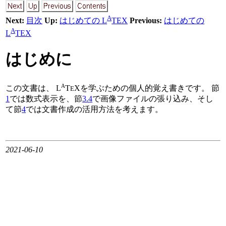
A
Next:
目次
Up:
はじめての L
TEX
Previous:
はじめての
A
L
TEX
はじめに
A
この文書は、
L
T
X
を学ぶための個人的覚え書きです。 節
E
1
では数式表示を、節
3.4
で画像ファイルの張り込み、そし
て節
4
では文書作成の活用方法を考えます。
2021-06-10