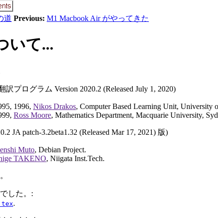
への道
Previous:
M1 Macbook Air がやってきた
いて...
翻訳プログラム Version 2020.2 (Released July 1, 2020)
995, 1996,
Nikos Drakos
, Computer Based Learning Unit, University o
999,
Ross Moore
, Mathematics Department, Macquarie University, Syd
0.2 JA patch-3.2beta1.32 (Released Mar 17, 2021) 版)
enshi Muto
, Debian Project.
hige TAKENO
, Niigata Inst.Tech.
。
でした。:
.
.tex