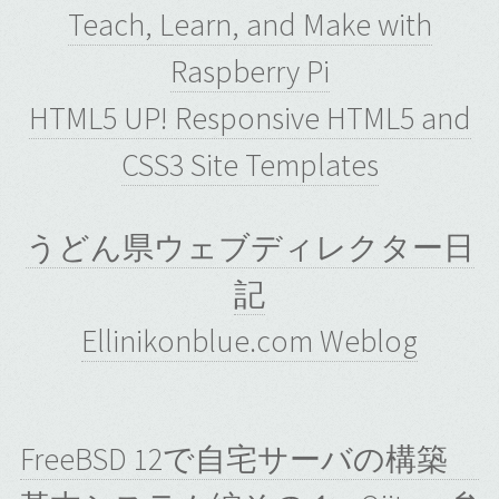
Teach, Learn, and Make with
Raspberry Pi
HTML5 UP! Responsive HTML5 and
CSS3 Site Templates
うどん県ウェブディレクター日
記
Ellinikonblue.com Weblog
FreeBSD 12で自宅サーバの構築