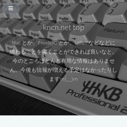
kncn.net top
Mac とか、FreeBSD とか、LaTeX などなどに
纏わることを書くことができれば良いなと。
今のところほとんど有用な情報はありませ
ん。今後も情報が増える予定はなかったりし
ますm(__)m